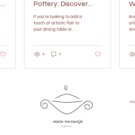
r
Pottery: Discover
W
e
Atelier Potsierlijk's
Yo
If you're looking to add a
Are
Artistic Collection
At
touch of artistic flair to
unl
your dining table or
and
enhance your home
in 
decor, Atelier Potsierlijk is
way
the perfect...
tha
4
0
n
ma