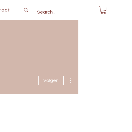
tact
Meer acties
Volgen