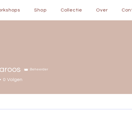
orkshops
Shop
Collectie
Over
Con
raroos
Beheerder
os
0
Volgen