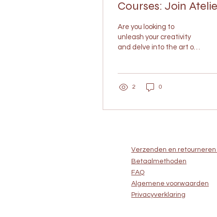
Courses: Join Atelie
Potsierlijk's Creativ
Are you looking to
Community
unleash your creativity
and delve into the art of
pottery? Look no further
than Atelier Potsierlijk, a
hub for all...
2
0
Verzenden en retournere
Betaalmethoden
FAQ
Algemene voorwaarden
Privacyverklaring