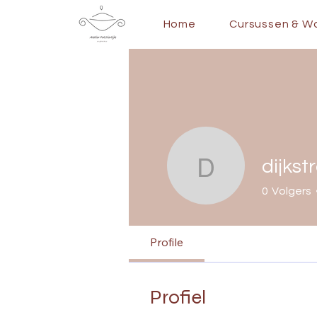
Home
Cursussen & W
dijkst
dijkstraro
0
Volgers
Profile
Profiel