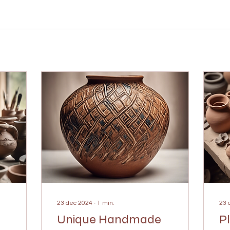
23 dec 2024
∙
1
min.
23 
Unique Handmade
P