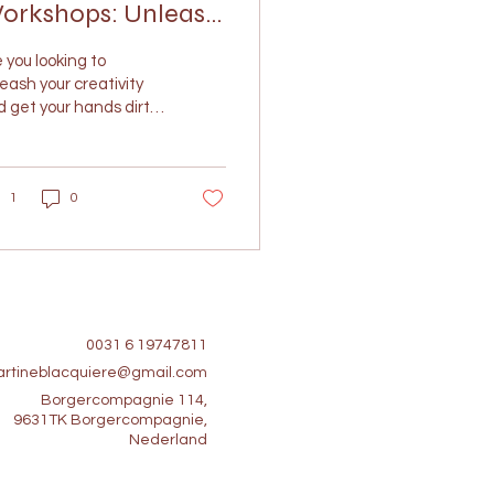
orkshops: Unleash
ur Creativity at
 you looking to
elier Potsierlijk
eash your creativity
 get your hands dirty
a fun and interactive
? Look no further
n Atelier...
1
0
0031 6 19747811
rtineblacquiere@gmail.com
Borgercompagnie 114,
9631TK Borgercompagnie,
Nederland