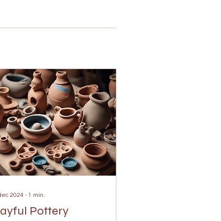
dec 2024
∙
1
min.
layful Pottery