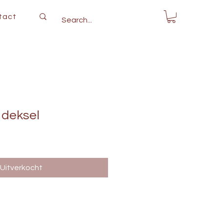
tact
 deksel
Uitverkocht