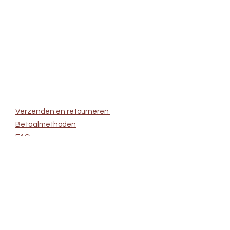
Verzenden en retourneren
Betaalmethoden
FAQ
Algemene
voorwaarden
Privacyverklaring
0031 6 19747811
martineblacquiere@gmail.com