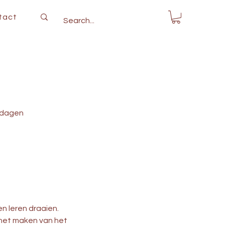
tact
nsdagen
en leren draaien.
 het maken van het