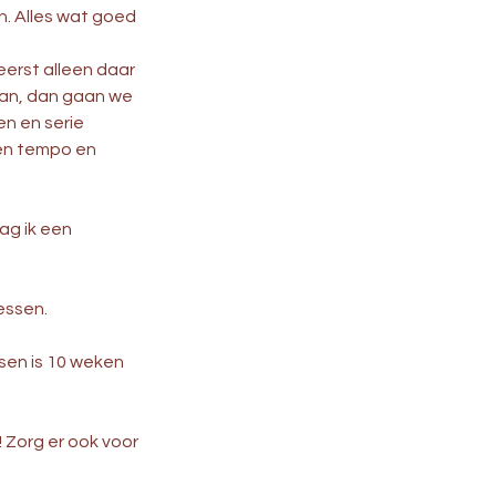
n. Alles wat goed
eerst alleen daar
gaan, dan gaan we
en en serie
gen tempo en
aag ik een
lessen.
ssen is 10 weken
! Zorg er ook voor