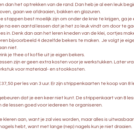
 dan het optrekken van de rand. Dan heb je al een leuk begi
 oven, gaan we afdraaien, bakken en glazuren.
stappen best moeilijk zijn om onder de knie te krijgen, ga je 
 je na een aantal lessen dat je het zo leuk vindt om door te 
es in. Denk dan aan het leren kneden van de klei, oortjes mak
ren bijvoorbeeld 4 dezelfde bekers te maken. Je volgt je ei
an niet.
ink je thee of koffie uit je eigen bekers.
lessen zijn er geen extra kosten voor je werkstukken. Later vr
rkstuk voor materiaal- en stookkosten.
7,50 per les van 3 uur. Er zijn strippenkaarten te koop van 8 
 gebeuren dat je een keer niet kunt. De strippenkaart van 8 le
om de lessen goed voor iedereen te organiseren.
e kleren aan, want je zal vies worden, maar alles is uitwasbaar
nagels hebt, want met lange (nep) nagels kun je niet draaien.